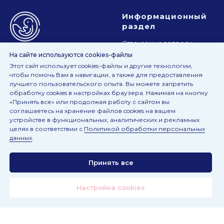
Информационный
раздел
Отвечаем на вопросы
На сайте используются cookies-файлы
Анкета качества
Этот сайт использует cookies-файлы и другие технологии,
чтобы помочь Вам в навигации, а также для предоставления
лучшего пользовательского опыта. Вы можете запретить
© 2022-2026 EmbryoLIS
обработку cookies в настройках браузера. Нажимая на кнопку
«Принять все» или продолжая работу с сайтом вы
соглашаетесь на хранение файлов cookies на вашем
Контактная
Правовая
устройстве в функциональных, аналитических и рекламных
информация
информация
целях в соответствии с
Политикой обработки персональных
данных
.
info@sky-lit.ru
Политика обработки
персональных данных
+7 499 11-30-384
Принять все
Реквизиты
Настройка cookies